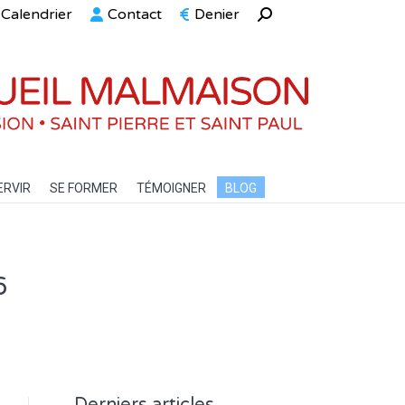
Calendrier
Contact
Denier
Recherche
ELLE
SERVIR
SE FORMER
TÉMOIGNER
BLOG
:
ERVIR
SE FORMER
TÉMOIGNER
BLOG
6