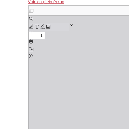
Voir en plein écran
Aller
au
contenu
PDF