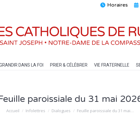
Horaires
ENTS
GRANDIR DANS LA FOI
PRIER & CÉLÉBRER
VIE FRATERN
GRANDIR DANS LA FOI
PRIER & CÉLÉBRER
VIE FRATERNELLE
S
Feuille paroissiale du 31 mai 202
Vous êtes ici :
Accueil
Infolettres
Dialogues
Feuille paroissiale du 31 mai…