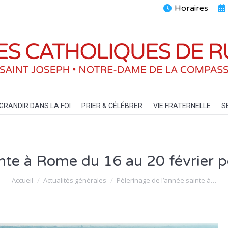
Horaires
ENTS
GRANDIR DANS LA FOI
PRIER & CÉLÉBRER
VIE FRATERN
GRANDIR DANS LA FOI
PRIER & CÉLÉBRER
VIE FRATERNELLE
S
nte à Rome du 16 au 20 février p
Vous êtes ici :
Accueil
Actualités générales
Pèlerinage de l’année sainte à…