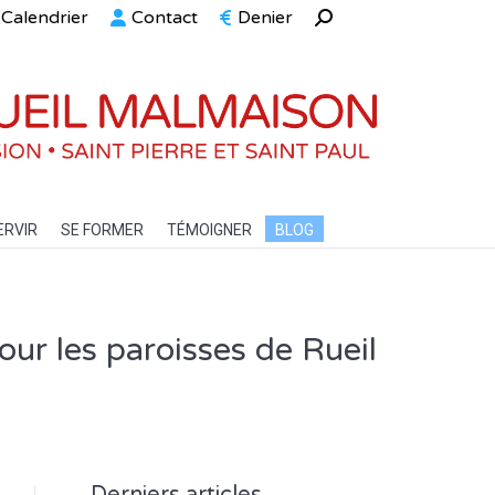
Calendrier
Contact
Denier
Recherche
ELLE
SERVIR
SE FORMER
TÉMOIGNER
BLOG
:
ERVIR
SE FORMER
TÉMOIGNER
BLOG
our les paroisses de Rueil