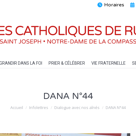
Horaires
ENTS
GRANDIR DANS LA FOI
PRIER & CÉLÉBRER
VIE FRATERN
GRANDIR DANS LA FOI
PRIER & CÉLÉBRER
VIE FRATERNELLE
S
DANA N°44
Vous êtes ici :
Accueil
Infolettres
Dialogue avec nos aînés
DANA N°44