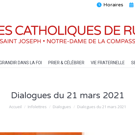
Horaires
ENTS
GRANDIR DANS LA FOI
PRIER & CÉLÉBRER
VIE FRATERN
GRANDIR DANS LA FOI
PRIER & CÉLÉBRER
VIE FRATERNELLE
S
Dialogues du 21 mars 2021
Vous êtes ici :
Accueil
Infolettres
Dialogues
Dialogues du 21 mars 2021