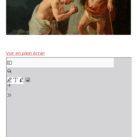
Voir en plein écran
Aller
au
contenu
PDF