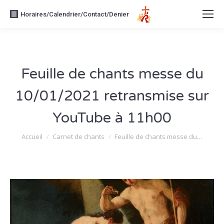
Horaires/Calendrier/Contact/Denier
Feuille de chants messe du
10/01/2021 retransmise sur
YouTube à 11h00
Vous êtes ici :
Accueil
Carnet de chants
Feuille de chants messe du…