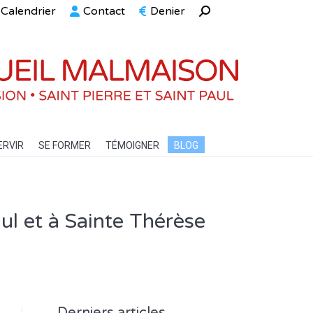
Calendrier
Contact
Denier
Recherche
ELLE
SERVIR
SE FORMER
TÉMOIGNER
BLOG
:
ERVIR
SE FORMER
TÉMOIGNER
BLOG
ul et à Sainte Thérèse