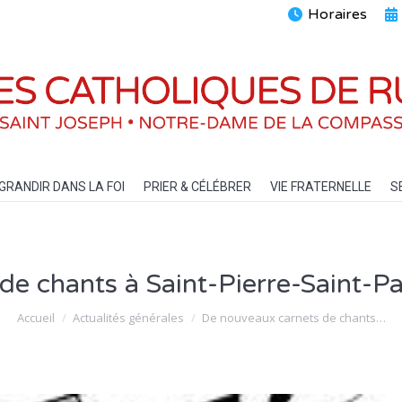
Horaires
ENTS
GRANDIR DANS LA FOI
PRIER & CÉLÉBRER
VIE FRATERN
GRANDIR DANS LA FOI
PRIER & CÉLÉBRER
VIE FRATERNELLE
S
e chants à Saint-Pierre-Saint-Pa
Vous êtes ici :
Accueil
Actualités générales
De nouveaux carnets de chants…