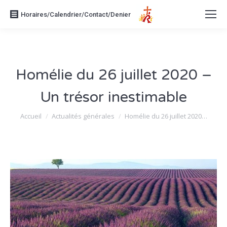
Horaires/Calendrier/Contact/Denier
Homélie du 26 juillet 2020 –
Un trésor inestimable
Vous êtes ici :
Accueil
Actualités générales
Homélie du 26 juillet 2020…