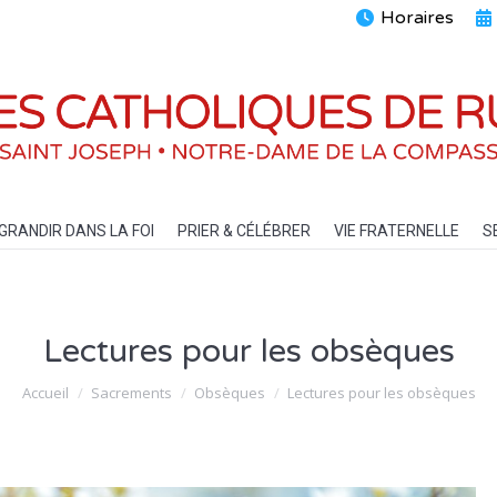
Horaires
ENTS
GRANDIR DANS LA FOI
PRIER & CÉLÉBRER
VIE FRATERN
GRANDIR DANS LA FOI
PRIER & CÉLÉBRER
VIE FRATERNELLE
S
Lectures pour les obsèques
Vous êtes ici :
Accueil
Sacrements
Obsèques
Lectures pour les obsèques