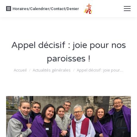
Horaires/Calendrier/Contact/Denier
Appel décisif : joie pour nos
paroisses !
Vous êtes ici :
Accueil
Actualités générales
Appel décisif : joie pour…