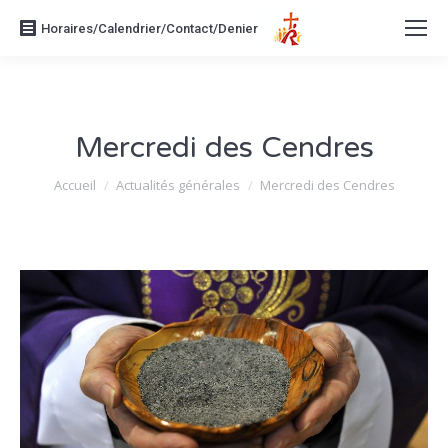
Horaires/Calendrier/Contact/Denier
Mercredi des Cendres
Vous êtes ici :
Accueil
Actualités générales
Mercredi des Cendres